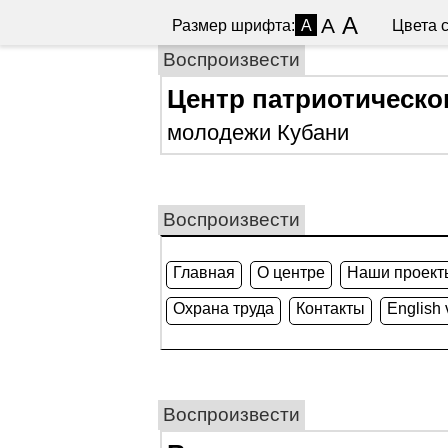
A
A
Размер шрифта:
Цвета с
A
Воспроизвести
Центр патриотическо
молодежи Кубани
Воспроизвести
Главная
О центре
Наши проект
Охрана труда
Контакты
English 
Воспроизвести