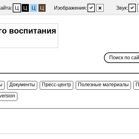
Ц
Ц
Ц
Ц
айта:
Изображения:
Звук:
го воспитания
ы
Документы
Пресс-центр
Полезные материалы
П
version