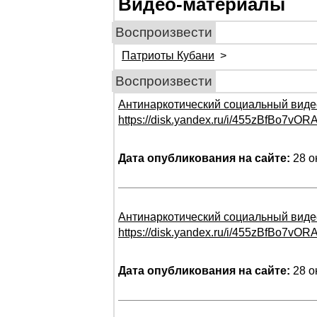
Видео-материалы
Воспроизвести
Патриоты Кубани
>
Воспроизвести
Антинаркотический социальный виде
https://disk.yandex.ru/i/455zBfBo7vOR
Дата опубликования на сайте:
28 о
Антинаркотический социальный виде
https://disk.yandex.ru/i/455zBfBo7vOR
Дата опубликования на сайте:
28 о