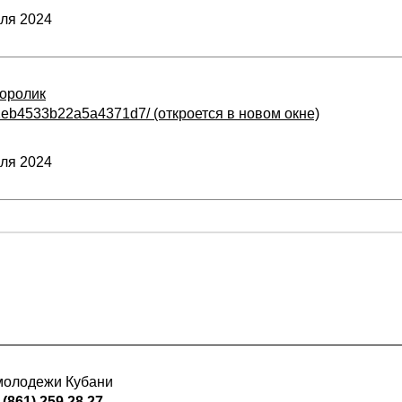
ля 2024
оролик
41eb4533b22a5a4371d7/ (откроется в новом окне)
ля 2024
 молодежи Кубани
 (861) 259 28 27