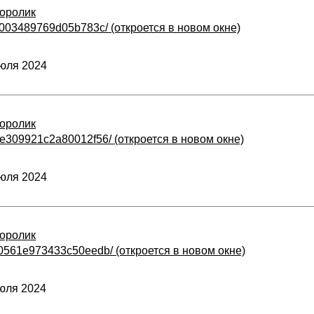
оролик
cf4003489769d05b783c/ (откроется в новом окне)
юля 2024
оролик
70e309921c2a80012f56/ (откроется в новом окне)
юля 2024
оролик
9b0561e973433c50eedb/ (откроется в новом окне)
юля 2024