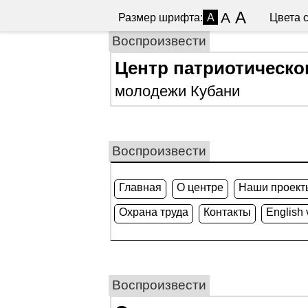
A
A
Размер шрифта:
Цвета с
A
Воспроизвести
Центр патриотическо
молодежи Кубани
Воспроизвести
Главная
О центре
Наши проект
Охрана труда
Контакты
English 
Воспроизвести