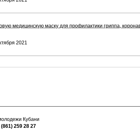
зовую медицинскую маску для профилактики гриппа, корон
ктября 2021
 молодежи Кубани
 (861) 259 28 27