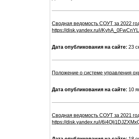
Сводная ведомость СОУТ за 2022 год
https://disk.yandex.ru/i/KyhA_0FwCnY
Дата опубликования на сайте:
23 с
Положение о системе управления охр
Дата опубликования на сайте:
10 я
Сводная ведомость СОУТ за 2021 го
https://disk.yandex.ru/i/6i4QIj1DJZXM
Дата опубликования на сайте:
18 о