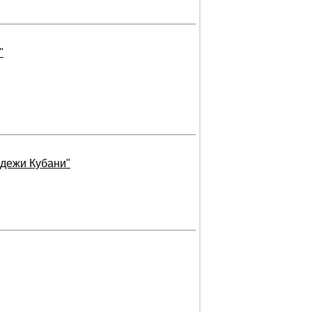
"
одежи Кубани"