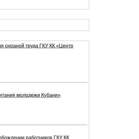
я охраной труда ГКУ КК «Центр
питания молодежи Кубани»
вобождении работников ГКУ КК