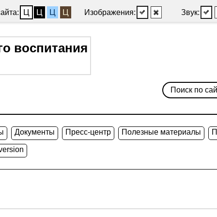
Ц
Ц
Ц
Ц
айта:
Изображения:
Звук:
го воспитания
ы
Документы
Пресс-центр
Полезные материалы
П
version