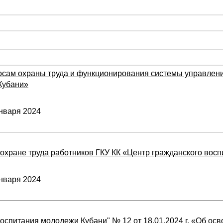
сам охраны труда и функционирования системы управлени
Кубани»
нваря 2024
охране труда работников ГКУ КК «Центр гражданского вос
нваря 2024
воспитания молодежи Кубани" № 12 от 18.01.2024 г. «Об ос