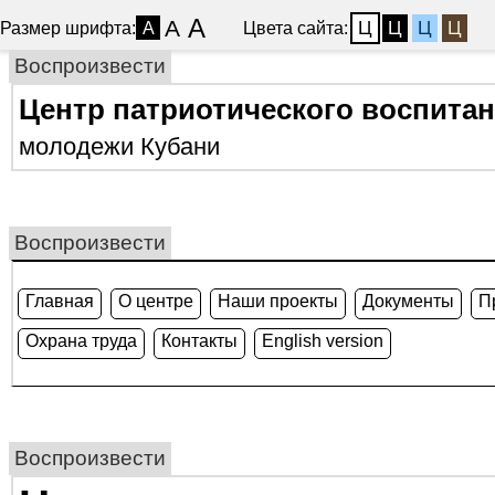
A
A
Ц
Ц
Ц
Ц
Размер шрифта:
Цвета сайта:
A
Воспроизвести
Центр патриотического воспита
молодежи Кубани
Воспроизвести
Главная
О центре
Наши проекты
Документы
П
Охрана труда
Контакты
English version
Воспроизвести