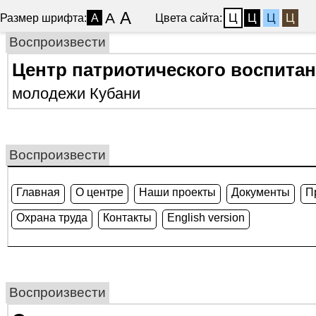
A
A
Ц
Ц
Ц
Ц
Размер шрифта:
Цвета сайта:
A
Воспроизвести
Центр патриотического воспита
молодежи Кубани
Воспроизвести
Главная
О центре
Наши проекты
Документы
П
Охрана труда
Контакты
English version
Воспроизвести