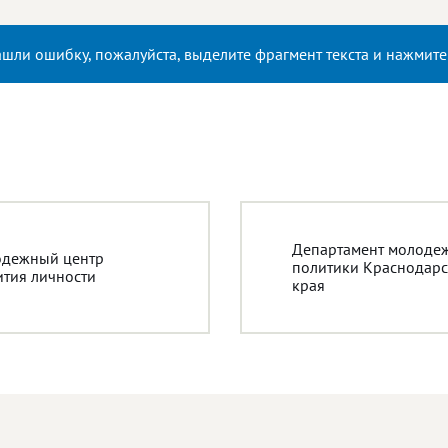
ашли ошибку, пожалуйста, выделите фрагмент текста и нажмит
Департамент молоде
дежный центр
политики Краснодарс
ития личности
края