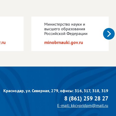
Министерство науки и
высшего образования
Российской Федерации
.ru
minobrnauki.gov.ru
Краснодар, ул. Северная, 279,
офисы: 316, 317, 318, 319
8 (861) 259 28 27
E-mail: kkcvpridpm@mail.ru