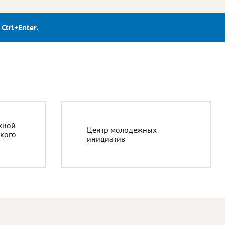
е
Ctrl+Enter
.
жной
Центр молодежных
кого
инициатив