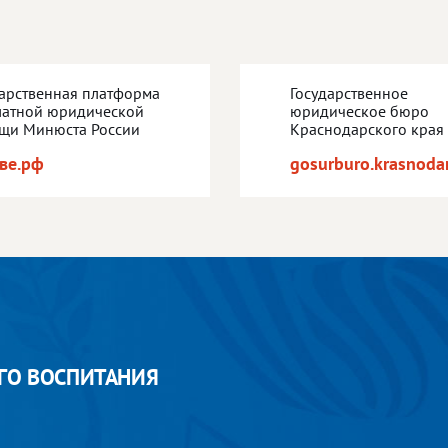
дарственная платформа
Государственное
латной юридической
юридическое бюро
щи Минюста России
Краснодарского края
ве.рф
gosurburo.krasnodar
ГО ВОСПИТАНИЯ