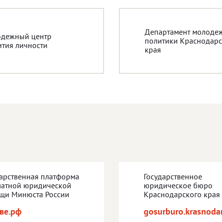
Департамент молоде
дежный центр
политики Краснодарс
ития личности
края
дарственная платформа
Государственное
латной юридической
юридическое бюро
щи Минюста России
Краснодарского края
ве.рф
gosurburo.krasnodar