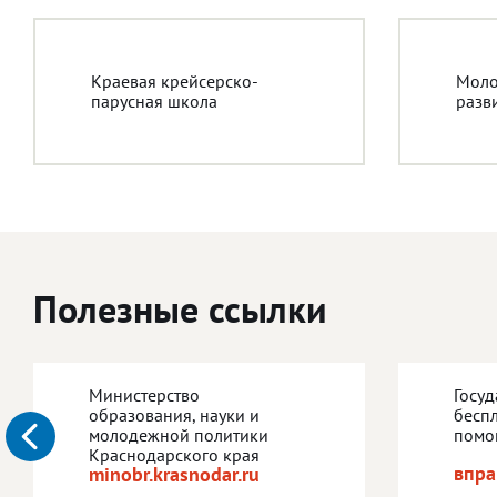
Краевая крейсерско-
Моло
парусная школа
разв
Полезные ссылки
Министерство
Госу
образования, науки и
бесп
молодежной политики
помо
Краснодарского края
впра
minobr.krasnodar.ru