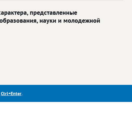
характера, представленные
образования, науки и молодежной
е
Ctrl+Enter
.