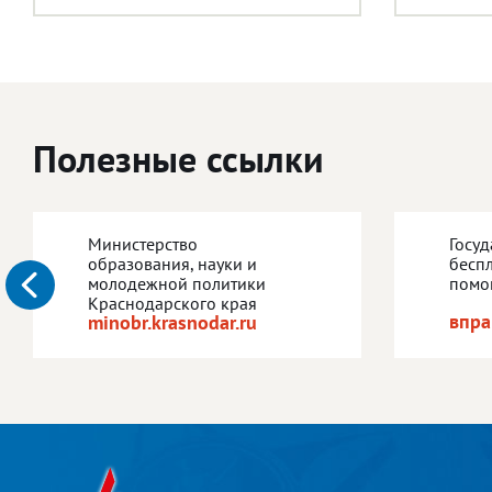
Полезные ссылки
Министерство
Госу
образования, науки и
бесп
молодежной политики
помо
Краснодарского края
впра
minobr.krasnodar.ru