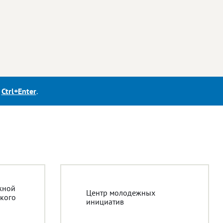
е
Ctrl+Enter
.
жной
Центр молодежных
кого
инициатив