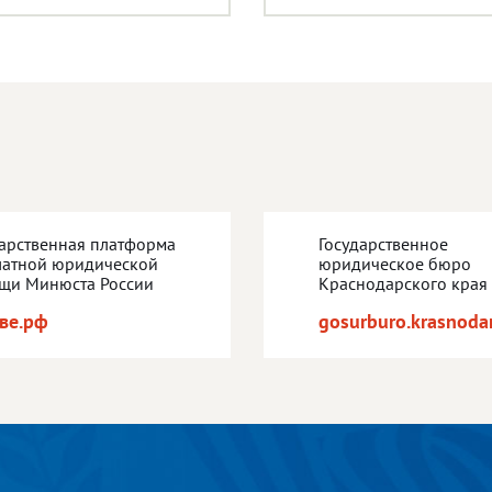
дарственная платформа
Государственное
латной юридической
юридическое бюро
щи Минюста России
Краснодарского края
ве.рф
gosurburo.krasnodar