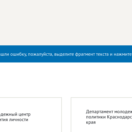
ашли ошибку, пожалуйста, выделите фрагмент текста и нажмит
Департамент молоде
дежный центр
политики Краснодарс
ития личности
края