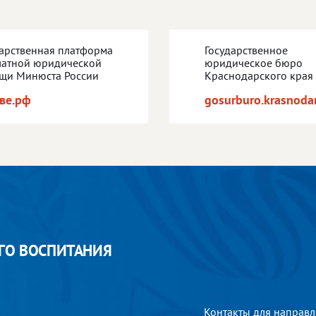
дарственная платформа
Государственное
латной юридической
юридическое бюро
щи Минюста России
Краснодарского края
ве.рф
gosurburo.krasnodar
ГО ВОСПИТАНИЯ
Контакты для направл