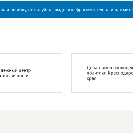
ашли ошибку, пожалуйста, выделите фрагмент текста и нажмит
Департамент молоде
дежный центр
политики Краснодарс
ития личности
края