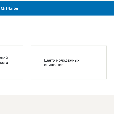
е
Ctrl+Enter
.
жной
Центр молодежных
кого
инициатив