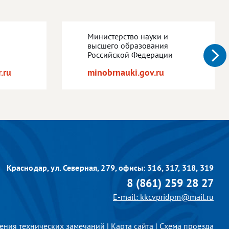
Министерство науки и
высшего образования
Российской Федерации
.ru
minobrnauki.gov.ru
Краснодар, ул. Северная, 279,
офисы: 316, 317, 318, 319
8 (861) 259 28 27
E-mail: kkcvpridpm@mail.ru
ения технических замечаний
|
Карта сайта
|
Схема проезда