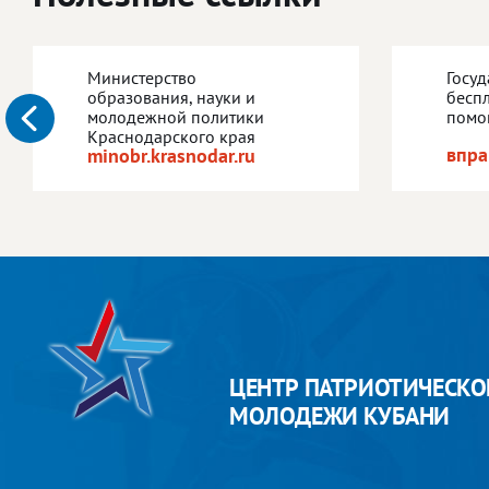
Министерство
Госу
образования, науки и
бесп
молодежной политики
помо
Краснодарского края
впра
minobr.krasnodar.ru
ЦЕНТР ПАТРИОТИЧЕСКО
МОЛОДЕЖИ КУБАНИ