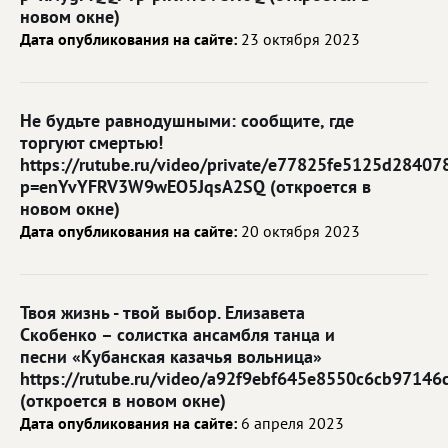
новом окне)
Дата опубликования на сайте:
23 октября 2023
Не будьте равнодушными: сообщите, где
торгуют смертью!
https://rutube.ru/video/private/e77825fe5125d2840
p=enYvYFRV3W9wEO5JqsA2SQ (откроется в
новом окне)
Дата опубликования на сайте:
20 октября 2023
Твоя жизнь - твой выбор. Елизавета
Скобенко – солистка ансамбля танца и
песни «Кубанская казачья вольница»
https://rutube.ru/video/a92f9ebf645e8550c6cb97146
(откроется в новом окне)
Дата опубликования на сайте:
6 апреля 2023