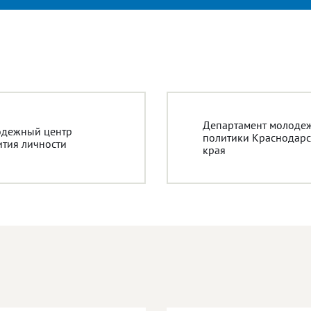
Департамент молоде
дежный центр
политики Краснодарс
ития личности
края