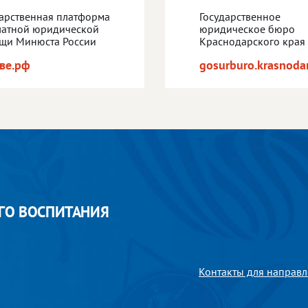
дарственная платформа
Государственное
латной юридической
юридическое бюро
щи Минюста России
Краснодарского края
ве.рф
gosurburo.krasnodar
ГО ВОСПИТАНИЯ
Контакты для направл