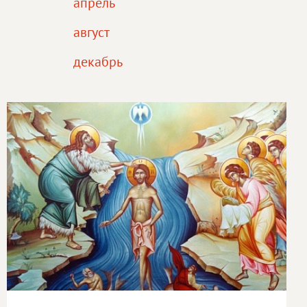
апрель
август
декабрь