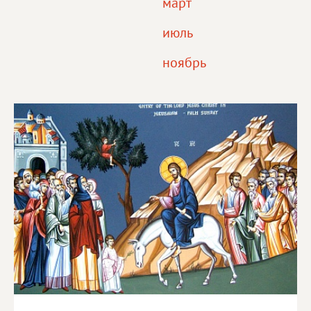
март
июль
ноябрь