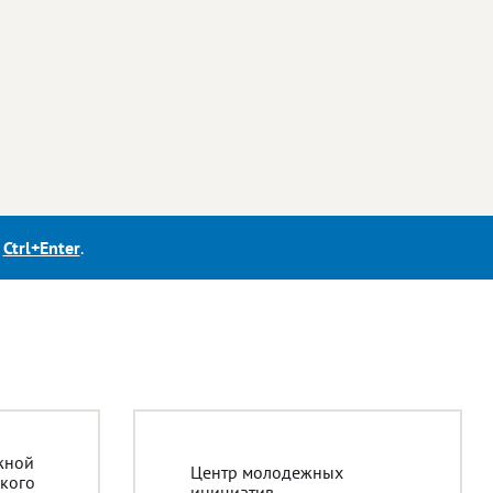
е
Ctrl+Enter
.
жной
Центр молодежных
кого
инициатив