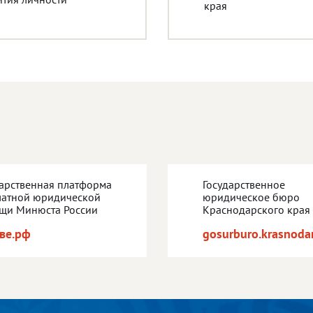
края
дарственная платформа
Государственное
латной юридической
юридическое бюро
щи Минюста России
Краснодарского края
ве.рф
gosurburo.krasnodar