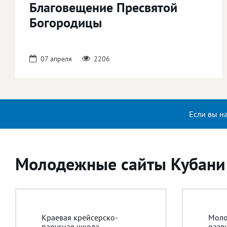
Благовещение Пресвятой
Богородицы
07 апреля
2206
Если вы н
Молодежные сайты Кубани
Краевая крейсерско-
Моло
парусная школа
разв